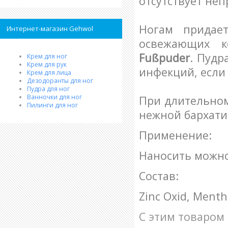
отсутствует неп
Ногам придае
Интернет-магазин Gehwol
освежающих к
Fußpuder
. Пудр
Крем для ног
Крем для рук
инфекций, если
Крем для лица
Дезодоранты для ног
Пудра для ног
Ванночки для ног
При длительно
Пилинги для ног
нежной бархати
Применение:
Наносить можно 
Состав:
Zinc Oxid, Mentho
С этим товаром