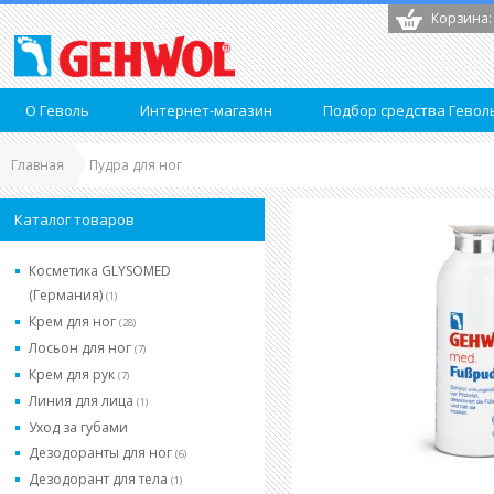
Корзина:
О Геволь
Интернет-магазин
Подбор средства Гевол
Главная
Пудра для ног
Каталог товаров
Косметика GLYSOMED
(Германия)
(1)
Крем для ног
(28)
Лосьон для ног
(7)
Крем для рук
(7)
Линия для лица
(1)
Уход за губами
Дезодоранты для ног
(6)
Дезодорант для тела
(1)