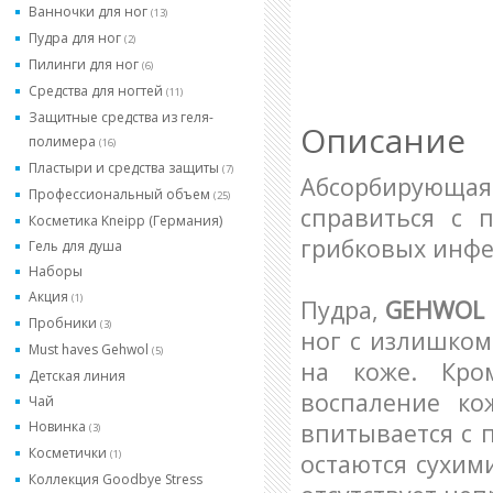
Ванночки для ног
(13)
Пудра для ног
(2)
Пилинги для ног
(6)
Средства для ногтей
(11)
Защитные средства из геля-
Описание
полимера
(16)
Пластыри и средства защиты
(7)
Абсорбирующая
Профессиональный объем
(25)
справиться с 
Косметика Kneipp (Германия)
грибковых инфе
Гель для душа
Наборы
Акция
(1)
Пудра,
GEHWOL 
Пробники
(3)
ног с излишком
Must haves Gehwol
(5)
на коже. Кро
Детская линия
воспаление ко
Чай
Новинка
впитывается с 
(3)
Косметички
(1)
остаются сухими
Коллекция Goodbye Stress