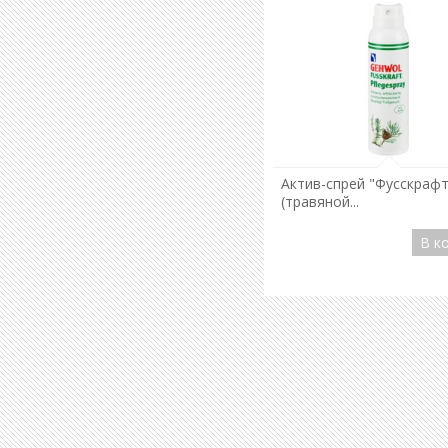
Подробнее
Актив-спрей "Фусскрафт
(травяной...
В к